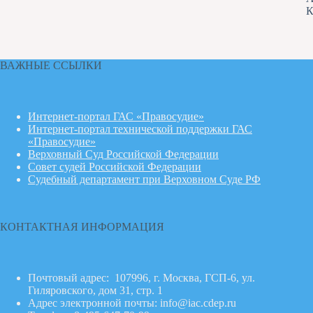
К
ВАЖНЫЕ ССЫЛКИ
Интернет-портал ГАС «Правосудие»
Интернет-портал технической поддержки ГАС
«Правосудие»
Верховный Суд Российской Федерации
Совет судей Российской Федерации
Судебный департамент при Верховном Суде РФ
КОНТАКТНАЯ ИНФОРМАЦИЯ
Почтовый адрес: 107996, г. Москва, ГСП-6, ул.
Гиляровского, дом 31, стр. 1
Адрес электронной почты:
info@iac.cdep.ru