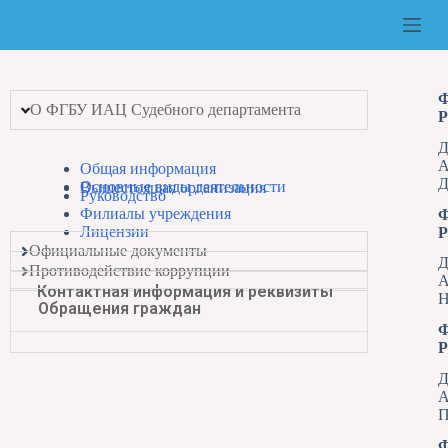
Ф
О ФГБУ ИАЦ Судебного департамента
Р
Д
А
Общая информация
Д
Основные виды деятельности
Вышестоящая организация
Руководство
Филиалы учреждения
Ф
Лицензии
Р
Официальные документы
Д
Противодействие коррупции
А
Контактная информация и реквизиты
Н
Обращения граждан
Ф
Р
Д
А
П
Ф