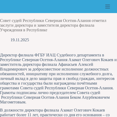
Перейти
к
сути
Совет судей Республики Северная Осетия-Алания отметил
заслуги директора и заместителя директора филиала
Учреждения в Республике
19.11.2025
Директор филиала ФГБУ ИАЦ Судебного департамента в
Республике Северная Осетия-Алания Азамат Олегович Кокаев и
заместитель директора филиала Афанасьев Алексей
Владимирович за добросовестное исполнение должностных
обязанностей, инициативу при исполнении служебного долга,
личный вклад в дело защиты прав и свобод граждан, интересов
общества и государства были награждены почётными
грамотами Совета судей Республики Северная Осетия-Алания.
Грамоты подписаны лично председателем Совета судей
Республики Северная Осетия-Алания Беком Ахурбековичем
Магометовым.
В должности директора филиала Азамат Олегович Кокаев
работает более 11 лет, практически со дня его основания – со