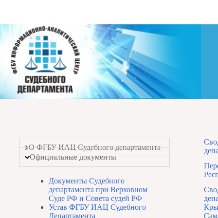
Сво
О ФГБУ ИАЦ Судебного департамента
деп
Официальные документы
Пер
Рес
Документы Судебного
Сво
департамента при Верховном
деп
Суде РФ и Совета судей РФ
Кры
Устав ФГБУ ИАЦ Судебного
Сам
Департамента