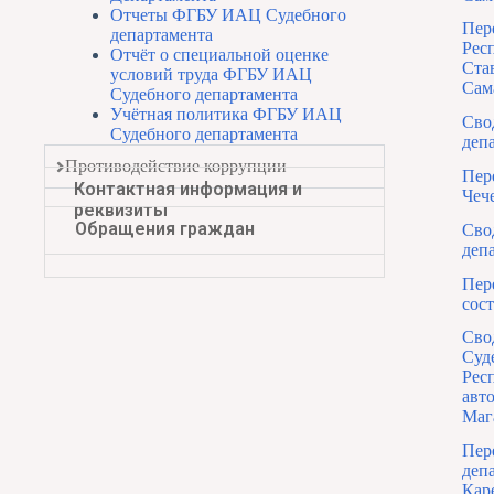
Отчеты ФГБУ ИАЦ Судебного
Пер
департамента
Рес
Отчёт о специальной оценке
Ста
условий труда ФГБУ ИАЦ
Сам
Судебного департамента
Учётная политика ФГБУ ИАЦ
Сво
Судебного департамента
деп
Противодействие коррупции
Пер
Контактная информация и
Чеч
реквизиты
Обращения граждан
Сво
деп
Пер
сос
Сво
Суд
Рес
авт
Маг
Пер
деп
Кар