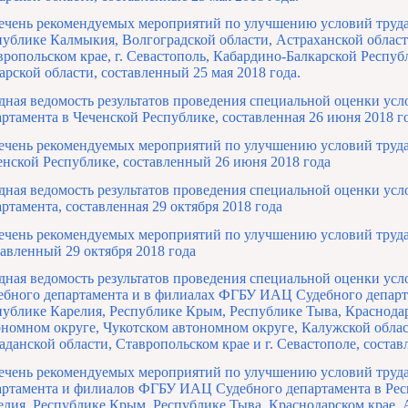
ечень рекомендуемых мероприятий по улучшению условий труд
публике Калмыкия, Волгоградской области, Астраханской облас
вропольском крае, г. Севастополь, Кабардино-Балкарской Респуб
арской области, составленный 25 мая 2018 года.
дная ведомость результатов проведения специальной оценки ус
артамента в Чеченской Республике, составленная 26 июня 2018 г
ечень рекомендуемых мероприятий по улучшению условий труд
енской Республике, составленный 26 июня 2018 года
дная ведомость результатов проведения специальной оценки у
артамента, составленная 29 октября 2018 года
ечень рекомендуемых мероприятий по улучшению условий труд
тавленный 29 октября 2018 года
дная ведомость результатов проведения специальной оценки ус
ебного департамента и в филиалах ФГБУ ИАЦ Судебного департ
публике Карелия, Республике Крым, Республике Тыва, Краснода
ономном округе, Чукотском автономном округе, Калужской облас
аданской области, Ставропольском крае и г. Севастополе, составл
ечень рекомендуемых мероприятий по улучшению условий труд
артамента и филиалов ФГБУ ИАЦ Судебного департамента в Рес
елия, Республике Крым, Республике Тыва, Краснодарском крае,