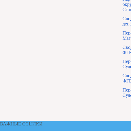
окр
Ста
Сво
деп
Пер
Маг
Сво
ФГБ
Пер
Суд
Сво
ФГБ
Пер
Суд
ВАЖНЫЕ ССЫЛКИ